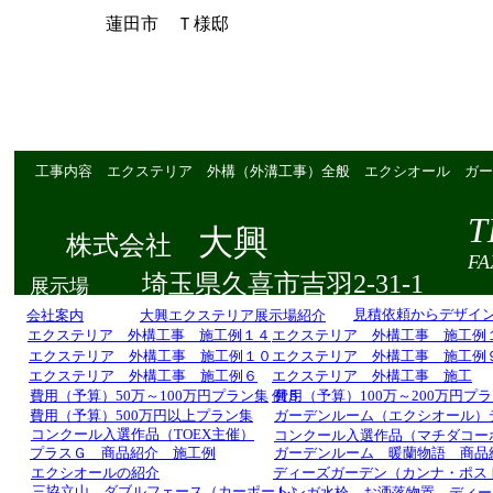
蓮田市 Ｔ様邸
工事内容 エクステリア 外構（外溝工事）全般 エクシオール ガー
T
大興
株式会社
FAX 0
埼玉県久喜市吉羽2-31-1
展示場
見積依頼からデザイ
会社案内
大興エクステリア展示場紹介
エクステリア 外構工事 施工例１４
エクステリア 外構工事 施工例
エクステリア 外構工事 施工例１０
エクステリア 外構工事 施工例
エクステリア 外構工事 施工例６
エクステリア 外構工事 施工
費用（予算）50万～100万円プラン集
例５
費用（予算）100万～200万円プ
費用（予算）500万円以上プラン集
ガーデンルーム（エクシオール）
コンクール入選作品（TOEX主催）
コンクール入選作品（マチダコー
プラスＧ 商品紹介 施工例
ガーデンルーム 暖蘭物語 商品
エクシオールの紹介
ディーズガーデン（カンナ・ポス
三協立山 ダブルフェース（カーポート）
レンガ水栓 お洒落物置 ディー