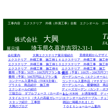
工事内容 エクステリア 外構（外溝工事）全般 エクシオール ガー
T
大興
株式会社
FAX 0
埼玉県久喜市吉羽2-31-1
展示場
見積依頼からデザイ
会社案内
大興エクステリア展示場紹介
エクステリア 外構工事 施工例１４
エクステリア 外構工事 施工
エクステリア 外構工事 施工例１０
エクステリア 外構工事 施工
エクステリア 外構工事 施工例６
エクステリア 外構工事 施工
費用（予算）50万～100万円プラン集
費用（予算）100万～200万円プ
例５
費用（予算）500万円以上プラン集
ガーデンルーム（エクシオール
コンクール入選作品（TOEX主催）
コンクール入選作品（マチダコ
プラスＧ 商品紹介 施工例
ガーデンルーム 暖蘭物語 商
エクシオールの紹介
ディーズガーデン（カンナ・ポ
三協立山 ダブルフェース（カーポート）
レンガ水栓 お洒落物置 ディ
スタイルコート（大人の高級ガレージ）
エクシオールのテーブル・チェ
スタッフ紹介 工事部
雑誌に掲載されました
大興のブログ
ＴＯＥＸショールーム案内